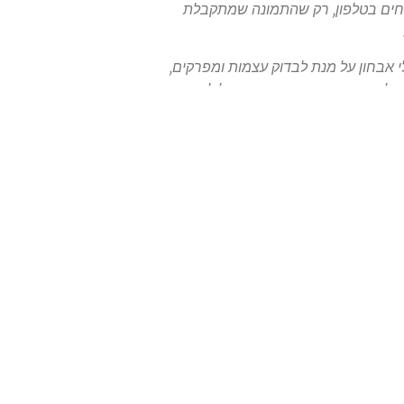
קחים בטלפון, רק שהתמונה שמתקבלת
 אבחון על מנת לבדוק עצמות ומפרקים,
צילום טוב נעשה כאשר המטופל לא זז
ה אלא לטשטש את בעל החיים לפני.
בצד) אנו משתמשים בחומר ניגודי על