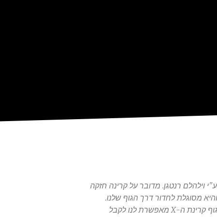
רינת ה-X התגלתה ב-1895 ע"י וילהלם רנטגן. מדובר על קרינה חזקה
יא מסוגלת לחדור דרך הגוף שלנו.
כאשר שמים קסטה מאחרוי הגוף קרינת ה-X מאפשרת לנו לקבל