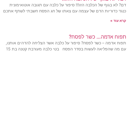
דם? לא בגוף של הכלבה הזו!!! סיפור על כלבה עם תגובה אוטואימונית
כנגד כדוריות הדם של עצמה עם צאתו של חג הפסח חשבתי לשתף אתכם
קרא עוד »
תפוח אדמה… כשר לפסח?
תפוח אדמה – כשר לפסח? סיפור על כלבה אשר הצליחה להדהים אותנו,
עם מה שהפליאה לעשות בסדר הפסח בטי כלבה מעורבת קטנה בת 15
קרא עוד »
לפעמים גם הכלבים שלנו חולים
לפעמים גם הכלבים שלנו חולים לפעמים גם הכלבים שלנו חולים, מזל
שאנשי הצוות מזהים את הבעיה מיד כאשר ברק, האח הוטרינרי
במרפאתנו, חזר הביתה וירד
קרא עוד »