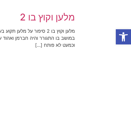
מלען וקוץ בו 2
פתח סרגל נגישות
מלען וקוץ בו 2 סיפור על מל
במושב בו התגורר והיה חברמן ואהוד ע
וכמעט לא פותח […]