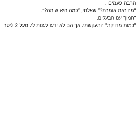
הרבה פעמים".
"מה זאת אומרת?” שאלתי, “כמה היא שותה?”.
"המון" ענו הבעלים.
"כמות מדויקת" התעקשתי. אך הם לא ידעו לענות לי. מעל 2 ליטר
בטוח (חצי ליטר מעל הכמות הנורמאלית לכלבה במשקלה).
כמויות נוזלים רבות, אשר נצרכות ע"י החיה במהלך היום
מצביעות תמיד על בעיה. לכן שלחתי אותם עם שיעורי בית-
למדוד ב-24 שעות כמה הכלבה שותה ולהביא לי דגימת שתן
שלה.
לאחר יומיים חזרו הבעלים עם תובנות- ג'סיקה שותה 2.4 ליטר
ביום!!!. בדיקת השתן הראתה שתן מאד דליל, כמעט כמו מים.
פרט לכך לא היו בעיות בדגימת השתן.
השלב הבא היה לשלול או להוכיח את כל אחד מהגורמים הרבים
שיכולים לגרום לשתיה מרובה. בדיקות דם נותנות תשובות רבות
כמו- בעיות כליות, כבד, סוכרת, עודף סידן, עודף אשלגן ועוד
בעיות, אשר יכולות לגרום לשתיה מרובה. כל הבעיות נשללו.
השלב הבא היה לשלול בעיות הורמונליות שונות, אשר גם הן
יכולות לגרום לשתיה מרובה. מחלות כמו קושניג והיפוטירואידיזם,
יכולות לגרום לשתיה רבה מאד. בדיקות מיוחדות שנלקחו