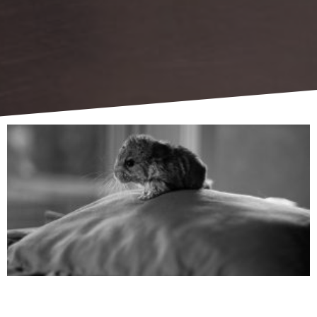
דף גידול צ'ינצ'ילה
רקע כללי: צ'ינצ'ילה היא מכרסם דרום אמריקאי. היא ידועה בכל העולם