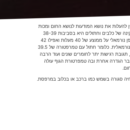
ין להעלות את נושא המודעות לנושא החום ומכות
חום בחיות מחמד. אבל לפני שנדבר ספציפית על חיות בית- בואו נדבר על עיניינים של טמפרטורות- טמפרטורת גוף תקינה של כלבים וחתולים היא בסביבות 38-39
מעלות צלזיוס. הדבר דומה גם למכרסמים, ארנבונים וחמוסים. אצל ציפורים הטמפרטורות גבוהות בהרבה ועומדות באופן נורמאלי על ממוצע של 40 מעלות ואפילו 42
מעלות צלזיוס. היפרטרמיה- התחממות יתר של הגוף, היא מצב שבו החום גוף של בעל החיים עולה מעל לטמפרטורה הנורמאלית. כלומר חתול עם טמרפטורה של 39.5
תגובת רגישות יתר לחומרים שונים ועוד הרבה
 כבר הגדרה אחרת ובה טמפרטורת הגוף עולה
חיה סגורה בשמש כמו ברכב או בכלוב במרפסת.
ות היום. בשיא- הטמפרטורה שתוך הרכב הגיעה
וב של האוגרים במרפסת שמש או את הכלוב ציפורים
רוב במותה של החיה.
יטת קירור הגוף ע"י הזרמת אויר קר לפה. זו
 שלנו בני האדם, חסרי הפרווה. זו הסיבה שלנו
זכור שיש כלבים שהם בעלי נטייה מוגברת למכות