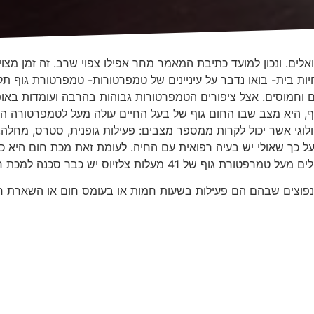
ואלים. ונכון למועד כתיבת המאמר מחר אפילו צפוי שרב. זה זמן מצו
וגי אשר יכול לקרות ממספר מצבים: פעילות גופנית, סטרס, מחלה, 
ו על כך שאולי יש בעיה רפואית עם החיה. לעומת זאת מכת חום היא
 41 מעלות צלזיוס יש כבר סכנה למכת חום.
 והנפוצים שבהם הם פעילות בשעות חמות או בעומס חום או השארת 
תי בשמש של אוגוסט ומדדנו את הטמפרטורה בתוך הרכב עפנ"י שע
בו על זה פעם הבאה שאתם חושבים להשאיר את הכלב שניה באוטו, או את הכל
כלוב של ארנבונים, אוגרים, תוכים או כל חית מחמד אחרת ייגמר ל
ואפילו עופות אינם מזיעים. דרך ההתקררות שלהם היא ע"י הלחתה- ש
ך שלהם להתקרר. זוהי שיטת קירור הרבה פחות יעילה משיטת ההזעה
ם אנו מעוניינים לצאת עם הכלב שלנו ביום חם לטיול בחוץ צריך ל