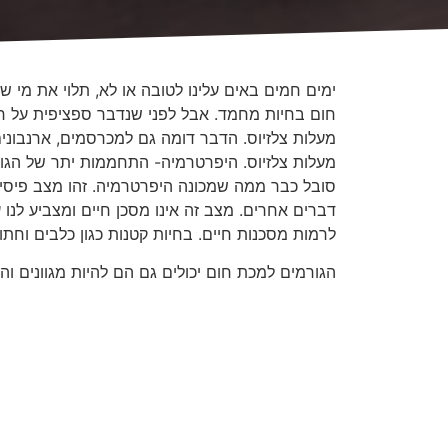
ימים חמים באים עלינו לטובה או לא, תלוי את מי ש
סובל כבר ממה שמכונה היפרטרמיה. זהו מצב פיסיול
דברים אחרים. מצב זה אינו מסכן חיים ומצביע לנ
לרמות מסכנות חיים. בחיות קטנות כגון כלבים וחתולים מעל טמרפטורת גוף של
הגורמים למכת חום יכולים גם הם להיות מגוונים
בניסוי שערכתי לפני כמה שנים העמדנו רכב משפח
ל86 מעלות צלזיוס. 86!!!! תחש
לרגע בחצר, כי אתם מנקים את הבית. חצי שעה של 
רוב חיות המחמד שאנו מגדלים כמו כלבים, חתולים 
הסיבה שכלבים מתנשפים לאחר פעילות קלה- זו הדר
קל בהרבה להתמודד עם חום סביבתי מחיות מחמד. א