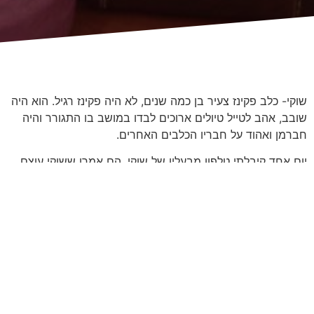
שוקי- כלב פקינז צעיר בן כמה שנים, לא היה פקינז רגיל. הוא היה
שובב, אהב לטייל טיולים ארוכים לבדו במושב בו התגורר והיה
חברמן ואהוד על חבריו הכלבים האחרים.
יום אחד קיבלתי טלפון מבעליו של שוקי. הם אמרו ששוקי עוצם
את אחת מעיניו וכמעט לא פותח אותה. חששתי שמדובר בכיב
קרנית- פציעה של קרנית העין, מצב היכול להביא לפגיעה בראייה
ואפילו אובדן העין. בשל כך הזמנתי אותם למרפאה בהקדם.
בבדיקה נראה כיב קרנית שטחי מאד וגדול יחסית במיקום מאד
לא אופייני. הכיב היה מצוי בחלק העליון של העין, בניגוד לרוב
הכיבים הקלאסיים שמצויים יחסית במרכז העין. חיפוש לא הראה
גוף זר או דבר חריג אחר. ולא ברור היה איך נגרם כיב כזה שטחי
ורחב, במקום כל כך לא טיפוסי.