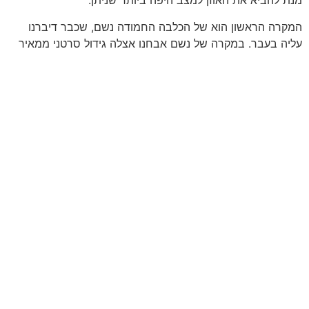
מנת להביא את האוזן למצב היפה ביותר שניתן.
המקרה הראשון הוא של הכלבה החמודה נשם, שכבר דיברנו
עליה בעבר. במקרה של נשם אבחנו אצלה גידול סרטני ממאיר
במרכז האפרכסת. הבעיה עם המיקום הוא שלא ניתן להסיר רק
את הגידול, שכן הדבר יביא להחרבת מבנה האוזן הטבעי – בין
אם כי ישאר חור במרכז האוזן, או שיהיה חתך לאורך צד אחד או
שנאלץ לחתוך את האוזן עד מתחת לקו הגידול. ברור שאף אחת
מהאופציות אינה אידיאלית.
מה כן ניתן לעשות?