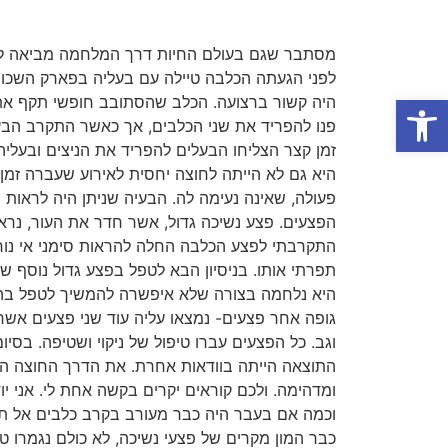
מסתבר שגם בעולם החיות דרך המלחמה מביאה לתוצ
לפני הגעתה הכלבה טיילה עם בעליה בפארק השכונת
פתח סרגל נגישות
היה קשור ברצועה. הכלב שהסתובב חופשי תקף את 
פנו להפריד את שני הכלבים, אך כאשר התקרב הבע
זמן קצר הצליחו הבעלים להפריד את הניצים ובעלי
היא גם לא הייתה לחוצה יחסית לאירוע שעברה זמן ק
פעולה, שאינה נעימה לה. הבעיה שניתן היה לראות
הפצעים. פצע נשיכה גדול, אשר חדר את העור, נר
התקרבתי לפצע הכלבה החלה להראות סימני אי נוח
תפרתי אותו. בניסיון הבא לטפל בפצע גדול נוסף ש
היא נלחמה בצורה שלא איפשרה להמשיך לטפל בה.
גופה אחר פצעים- נמצאו עליה עוד שני פצעים אשר
וגב. כל הפצעים עברו טיפול של ניקוי ושטיפה. בסי
התוצאה הייתה בוודאות אחרת. את הדרך החוצה הי
ומדהימה. ולכם קוראים יקרים בקשה אחת לי. אני י
וכמה אם בעבר היה כבר מעורב בקרב כלבים אל תשחר
כבר המון מקרים של פצעי נשיכה, לא כולם נגמרו ט