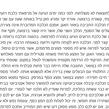
אות לא מוצלחות. לפני כמה ימים הגיעה אל מרפאתי כלבת רועה גר
י, קשורה ברצועה. אזרח יקר ופורע חוק טייל באותה שעה עם שני 
הכלבה החביבה באזור האגן. אמנם הכלבה המדוברת אינה צעירה, 
לים של הסטף, הכלב השני שלו, אשר היה קשור ברצועה, תקף את 
ה של כלבת הרועים הגיעו במהרה למרפאה. בהגעה הכלבה נראתה בס
צר לפני. הכלבה היא לקוחה ותיקה וידועה בגאוותה הרבה- אין סיכו
 מבעד לפרווה שיש לה מספר פצעים מדממים, אשר מחייבים טיפול. 
אה באזור האגן. על הפצע מרחתי משחה סטרילית עם חומר מאלחש ו
ות. הזרקתי לה הרדמה מקומית והמשכתי לטפל במקום. שטפתי וניקי
היה לה בצוואר, התגובה שלה הייתה כבר פחות סבלנית והיא החלה 
 החלטתי עם הבעלים שאין ברירה אלא לטשטש אותה. לאחר מספר 
 חייבו תפירה- הפצע בצוואר ופצע נוסף במרפק. בנוסף נמצאו מספ
ום הכלבה קיבלה אנטיביוטיקה והוראה להמשיך טיפול אנטיביוטי בבי
א כבר עשתה בהליכה, למרות שעדיין לא הלכה ישר לגמרי. יום למ
ודע שכלביכם צריכים לרוץ, לשחק ולהוציא אנרגיה, אבל אם יש לכם
רו אותו חופשי, זה יכול לעלות לכם המון כסף, עוגמת נפש ולא עלי
וב. אם יש לכם כלב מגזע מסוכן דעו שיש חוק המחייב אתכם לסרס/לע