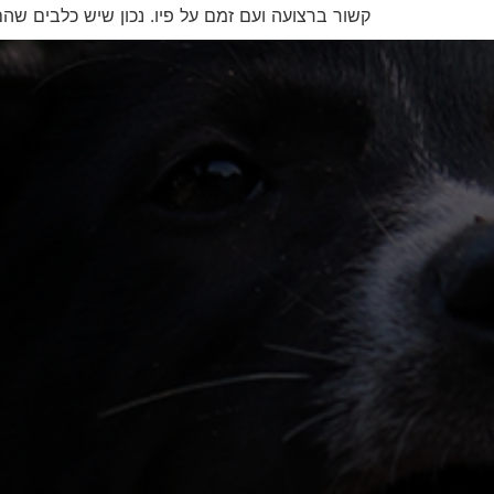
קשור ברצועה ועם זמם על פיו. נכון שיש כלבים שה