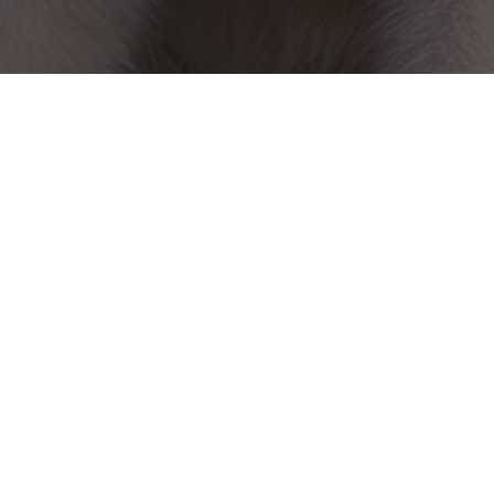
מני מעורבת, גדולה, וצפופת פרווה. חצי שעה
כלביו, מגזע סטף כלשהו, כאשר אחד הכלבים לא
אך היא מאד חזקה והיא החזירה מלחמה. הבעלים
הכלבה המסכנה מהצד השני- באזור הפנים. לאחר
ה זמן קצר לפני. הכלבה היא לקוחה ותיקה וידועה