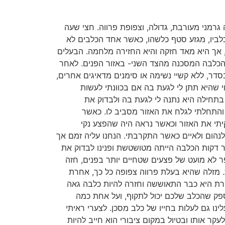
מני מעורבת, גדולה, וצפופת פרווה. חצי שעה
כלביו, מגזע סטף כלשהו, כאשר אחד הכלבים לא
אך היא מאד חזקה והיא החזירה מלחמה. הבעלים
הכלבה המסכנה מהצד השני- באזור הפנים. לאחר
דר, ללא קשיי נשימה או סימנים מדאיגים אחרים,
י שהיא תתן לי לגעת בה אם בכוונתי לעשות
בתחילה היא נתנה לי לגעת בה ולבדוק את
התחלתי לגלח את האזור מסביב לו. כאשר
תי את האזור וכאשר נראה היה שהפצע נקי
לנהום ולאיים כאשר התקרבתי. הנחנו עליה זמם אך
דקות הכלבה הייתה מטושטשת ופנינו לבדוק את
ר לא מועט של פצעים שטחיים יותר בפנים, חזה
ת. מזלה שהיא בעלת פרווה צפופה כל כך, אחרת
חרת היא כבר התאוששה וחזרה להיות כלבה גאה
 ספק שהכלב שלכם יכול לתקוף, ועל אחת כמה
נו גם לעלות בחייו של כלב מסכן. לצערי ראיתי
קר אותו ובטיול במקום ציבורי הוא חייב להיות