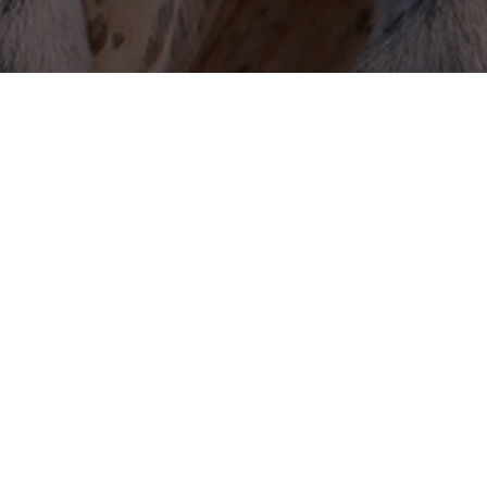
מסתבר שגם בעולם החיות דרך המלחמה מביאה לתוצ
לפני הגעתה הכלבה טיילה עם בעליה בפארק השכונת
היה קשור ברצועה. הכלב שהסתובב חופשי תקף את 
פנו להפריד את שני הכלבים, אך כאשר התקרב הבע
זמן קצר הצליחו הבעלים להפריד את הניצים ובעלי
בהגעה הכלבה נראתה בסדר, ללא קשיי נשימה או סימ