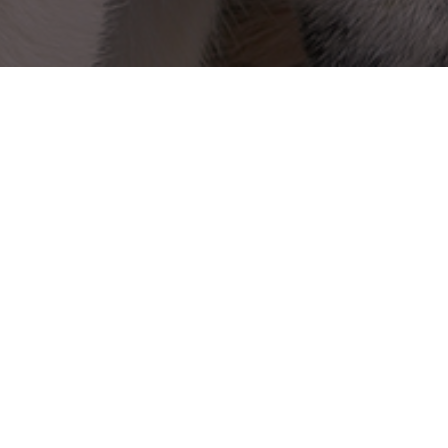
אות לא מוצלחות. לפני כמה ימים הגיעה אל מרפאתי כלבת רועה גר
י, קשורה ברצועה. אזרח יקר ופורע חוק טייל באותה שעה עם שני 
הכלבה החביבה באזור האגן. אמנם הכלבה המדוברת אינה צעירה, 
לים של הסטף, הכלב השני שלו, אשר היה קשור ברצועה, תקף את 
ה של כלבת הרועים הגיעו במהרה למרפאה.
נים מדאיגים אחרים, היא גם לא הייתה לחוצה יחסית לאירוע שעבר