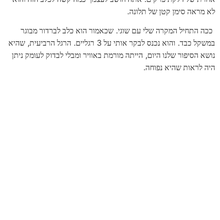
.
לא מראה סימן קטן של תלונה
.
ככה התחיל המקרה שלי עם שוגי
שכאמור הוא כלב לברדור מבוגר
,
.
3
.
במשקל כבד
והוא נכנס לבקר אותי על
רגליים
הרגל הרביעית
שהיא
,
נושא הסיפור שלנו היום
הייתה מורמת באוויר ומבלי לבדוק לעומק ניתן
.
היה לראות שהיא נפוחה
.
כמו כל מקרה רפואי התחלנו בשאלות לגבי ההיסטוריה של הכלב
והבעלים מסרו שהכלב היה בחצר ולפתע נתן זעקת כאב ומאז לא דורך
.
על הרגל והיא גדלה ותופחת
בדיקה של הכלב הראתה רגל קדמית נפוחה
.
,
מאד מהזרוע למטה
עור חם ותגובת כאב למגע
.
,
,
–
החשדות שהתעוררו היו רבים
מכה
שבר
הכשת נחש והיד עוד נטויה
.
השלב הבא היה לאשש או להפריך את כל החשדות
בדיקות דם וצילומי
.
,
רנטגן לא הראו דבר ולכן שללו את רוב החשדות כמו שבר
הכשת נחש
–
לעומת זאת בדיקת אולטרה
סאונד של הרגל הראתה כיס נוזלים ענק
"
.
בחלק נרחב מהזרוע
שאיבה של הכיס ע
י מזרק הראתה כי מדובר
.
–
.
באבצס ענק מלא מוגלה
אין ברירה
שוגי צריך לעבור ניתוח
גם צריך
.
לנקז את הכיס מוגלה וגם צריך לשחרר את הלחץ האדיר
אותו לחץ אדיר