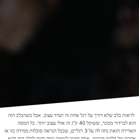
.
לראות כלב שלא דורך על רגל אחת זה תמיד עצוב
אבל כשהכלב הזה
.
"
40
,
הוא לברדור מבוגר
ששוקל
ק
ג זה אולי עצוב יותר
כל המסה
,
3
האדירה הזאת נחה לה על
רגליים
שככל הנראה סובלות ממידה כזו או
.
אחרת של דלקת פרקים
אתה חושב לעצמך כמה קשה לכלב הזה והוא