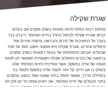
שגרת שקילה
מחלות רבות יכולות להיות מזוהות בשלב מוקדם אם בעלים
יכניסו שגרת שקילה לטיפול הרגיל בחיית המחמד. דיברנו כבר
בעבר על החשיבות של סירוק והברשה, צחצוח שיניים ועוד
טיפולים אחרים. שגרת שקילה היא אמצעי חשוב מאד על מנת
שבעלים יאבחנו התפתחות של בעיות רפואיות בשלב מוקדם.
ברפואה של כלבים וחתולים שקילה תקופתית תאפשר לנו לזהות
מגמה של עליה במשקל, אשר אופיינית לחיות המחמד שלנו
בעולם בו אנו חיים. קל יותר לעצור עליה במשקל ולטפל בה
בתחילת הדרך, מאשר לטפל בחיה שמנה מאד במצב מתקדם.
בתור הבעלים של חיית המחמד, אנו רואים אותה כל יום ולכן לא
שמים לב לשינויים במשקל, אשר קורים לאורך תקופה ארוכה.
ולכן שקילה בשגרה תעזור לנו לזהות את המגמה מוקדם.
הרבה כלבים מגיעים למרפאה אחת לחודשיים, כחלק מטיפולי
השגרה ולכן אין שום בעיה לבצע את השקילה במרפאה. אבל