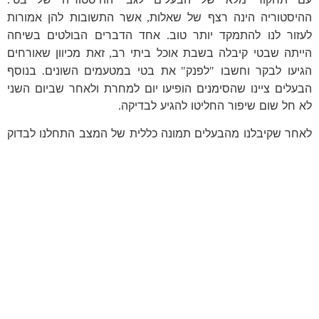
ההיסטוריה הינה רצף של שאלות
אשר התשובות להן אמורות
,
לעזור לנו להתמקד יותר טוב
אחד הדברים הבולטים בשיחה
.
הייתה שבטי קיבלה בשבת אוכל ביתי רב
זאת מכיוון שאורחים
,
הגיעו לבקר וחשבו
לפנק
את בטי במטעמים השונים
בנוסף
.
"
"
הבעלים ציינו שהסימנים הופיעו יום למחרת ולאחר שביום השני
לא חל שום שיפור החליטו להגיע לבדיקה
.
לאחר שקיבלנו מהבעלים תמונה כללית של המצב התחלנו לבדוק
את בטי לעומק
הבדיקה לא הראתה ממצא חריג
כל המדדים של
,
.
בטי היו תקינים
לא היה כאב בטני או תחושה חריגה
.
,
בשל גילה המופלג של בטי הוחלט לבצע בדיקות דם מקיפות דבר
ראשון
שכן הקאות יכולות להיות קשורות למספר רב של גורמים
,
,
בין היתר
מערכת עיכול
בעיות כבד
בעיות כליות
בעיות
,
,
,
–
נוירולוגיות ועוד וכמובן שבכל מערכת יכולים להיות גורמים רבים
לתחלואה
.
הבדיקה כוללת פאנל ביוכימי
אשר נותן מידע כללי על איברים
,
שונים בדם וספירת דם
אשר נותנת תמונת מצב של תאי הדם
,