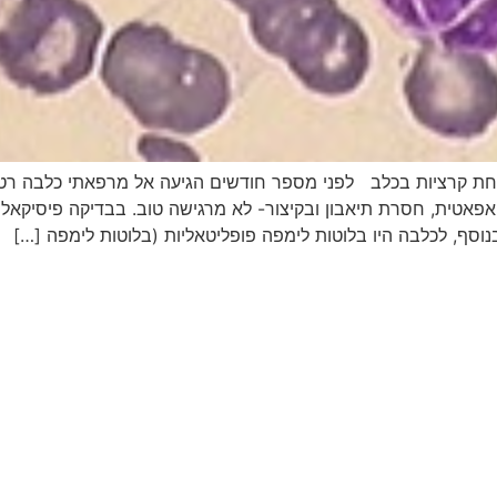
חת קרציות בכלב לפני מספר חודשים הגיעה אל מרפאתי כלבה רטר
שך כ 3 ימים חלשה ואפאטית, חסרת תיאבון ובקיצור- לא מרגישה טוב. בבדיקה 
וסף, לכלבה היו בלוטות לימפה פופליטאליות (בלוטות לימפה […]