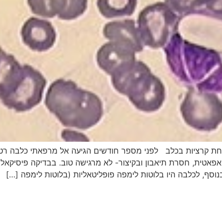
חת קרציות בכלב לפני מספר חודשים הגיעה אל מרפאתי כלבה רטר
שך כ 3 ימים חלשה ואפאטית, חסרת תיאבון ובקיצור- לא מרגישה טוב. בבדיקה 
וסף, לכלבה היו בלוטות לימפה פופליטאליות (בלוטות לימפה […]