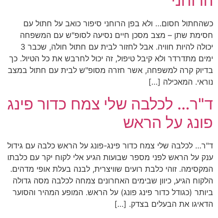
הרוחני
כשהחתול חסום… ולא בפן הרוחני סיפור כואב על חתול עם
חסימת שתן – מצב מסכן חיים נסיעה לסופ"ש עם המשפחה
יכולה להיות חוויה. אבל לחזור לבית עם חתול חולה, שכבר 3
ימים מתדרדר ולא קיבל טיפול, זה יכול לחרבש את כל הטיול. כך
בדיוק קרה למשפחה, אשר חזרה מסופ"ש לבית עם חתול במצב
נוראי. המאכילה […]
ד"ר… לכלבה שלי צמח כדור פינג
פונג על הראש
ד"ר… לכלבה שלי צמח כדור פינג-פונג על הראש כלבה עם גידול
ענק על הראש לפני מספר שבועות הגיע אלי לקוח יקר עם כלבתו
המקסימה. זוהי כלבת רועים שוויצרית, לבנה בעלת אופי מדהים.
הלקוח הגיע, כיוון שבימים האחרונים צמחה לכלבה מסה גדולה
ביותר (כגודל כדור פינג פונג) על הראש. המופע המהיר והסוער
הדאיגו את הבעלים בצדק. […]