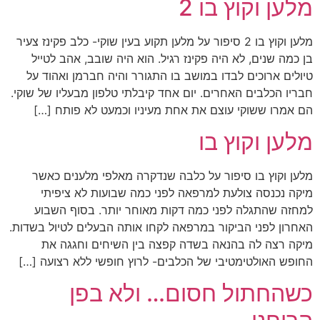
מלען וקוץ בו 2
מלען וקוץ בו 2 סיפור על מלען תקוע בעין שוקי- כלב פקינז צעיר
בן כמה שנים, לא היה פקינז רגיל. הוא היה שובב, אהב לטייל
טיולים ארוכים לבדו במושב בו התגורר והיה חברמן ואהוד על
חבריו הכלבים האחרים. יום אחד קיבלתי טלפון מבעליו של שוקי.
הם אמרו ששוקי עוצם את אחת מעיניו וכמעט לא פותח […]
מלען וקוץ בו
מלען וקוץ בו סיפור על כלבה שנדקרה מאלפי מלענים כאשר
מיקה נכנסה צולעת למרפאה לפני כמה שבועות לא ציפיתי
למחזה שהתגלה לפני כמה דקות מאוחר יותר. בסוף השבוע
האחרון לפני הביקור במרפאה לקחו אותה הבעלים לטיול בשדות.
מיקה רצה לה בהנאה בשדה קפצה בין השיחים וחגגה את
החופש האולטימטיבי של הכלבים- לרוץ חופשי ללא רצועה […]
כשהחתול חסום… ולא בפן