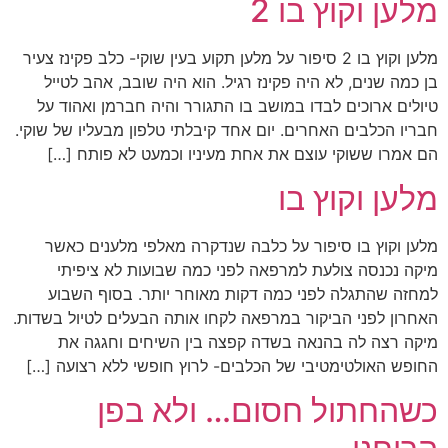
מלען וקוץ בו 2
מלען וקוץ בו 2 סיפור על מלען תקוע בעין שוקי- כלב פקינז צעיר
בן כמה שנים, לא היה פקינז רגיל. הוא היה שובב, אהב לטייל
טיולים ארוכים לבדו במושב בו התגורר והיה חברמן ואהוד על
חבריו הכלבים האחרים. יום אחד קיבלתי טלפון מבעליו של שוקי.
הם אמרו ששוקי עוצם את אחת מעיניו וכמעט לא פותח […]
מלען וקוץ בו
מלען וקוץ בו סיפור על כלבה שנדקרה מאלפי מלענים כאשר
מיקה נכנסה צולעת למרפאה לפני כמה שבועות לא ציפיתי
למחזה שהתגלה לפני כמה דקות מאוחר יותר. בסוף השבוע
האחרון לפני הביקור במרפאה לקחו אותה הבעלים לטיול בשדות.
מיקה רצה לה בהנאה בשדה קפצה בין השיחים וחגגה את
החופש האולטימטיבי של הכלבים- לרוץ חופשי ללא רצועה […]
כשהחתול חסום… ולא בפן