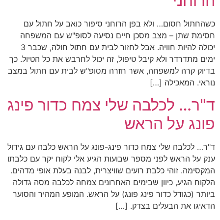
הרוחני
כשהחתול חסום… ולא בפן הרוחני סיפור כואב על חתול עם
חסימת שתן – מצב מסכן חיים נסיעה לסופ"ש עם המשפחה
יכולה להיות חוויה. אבל לחזור לבית עם חתול חולה, שכבר 3
ימים מתדרדר ולא קיבל טיפול, זה יכול לחרבש את כל הטיול. כך
בדיוק קרה למשפחה, אשר חזרה מסופ"ש לבית עם חתול במצב
נוראי. המאכילה […]
ד"ר… לכלבה שלי צמח כדור פינג
פונג על הראש
ד"ר… לכלבה שלי צמח כדור פינג-פונג על הראש כלבה עם גידול
ענק על הראש לפני מספר שבועות הגיע אלי לקוח יקר עם כלבתו
המקסימה. זוהי כלבת רועים שוויצרית, לבנה בעלת אופי מדהים.
הלקוח הגיע, כיוון שבימים האחרונים צמחה לכלבה מסה גדולה
ביותר (כגודל כדור פינג פונג) על הראש. המופע המהיר והסוער
הדאיגו את הבעלים בצדק. […]