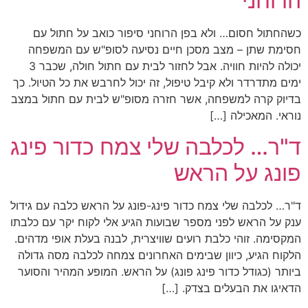
הרוחני
כשהחתול חסום… ולא בפן הרוחני סיפור כואב על חתול עם
חסימת שתן – מצב מסכן חיים נסיעה לסופ"ש עם המשפחה
יכולה להיות חוויה. אבל לחזור לבית עם חתול חולה, שכבר 3
ימים מתדרדר ולא קיבל טיפול, זה יכול לחרבש את כל הטיול. כך
בדיוק קרה למשפחה, אשר חזרה מסופ"ש לבית עם חתול במצב
נוראי. המאכילה […]
ד"ר… לכלבה שלי צמח כדור פינג
פונג על הראש
ד"ר… לכלבה שלי צמח כדור פינג-פונג על הראש כלבה עם גידול
ענק על הראש לפני מספר שבועות הגיע אלי לקוח יקר עם כלבתו
המקסימה. זוהי כלבת רועים שוויצרית, לבנה בעלת אופי מדהים.
הלקוח הגיע, כיוון שבימים האחרונים צמחה לכלבה מסה גדולה
ביותר (כגודל כדור פינג פונג) על הראש. המופע המהיר והסוער
הדאיגו את הבעלים בצדק. […]